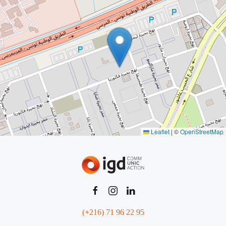
Leaflet
|
©
OpenStreetMap
(+216) 71 96 22 95