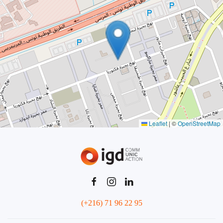
Leaflet
|
©
OpenStreetMap
(+216) 71 96 22 95