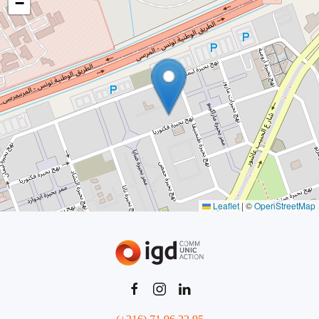
−
Leaflet
|
©
OpenStreetMap