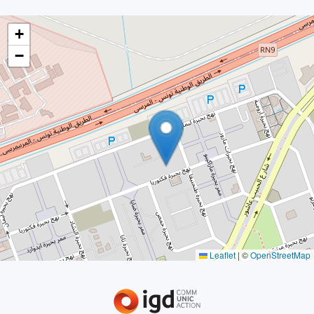
+
−
Leaflet
|
©
OpenStreetMap